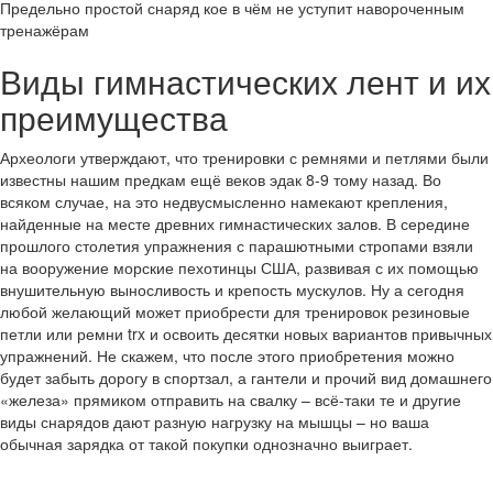
Предельно простой снаряд кое в чём не уступит навороченным
тренажёрам
Виды гимнастических лент и их
преимущества
Археологи утверждают, что тренировки с ремнями и петлями были
известны нашим предкам ещё веков эдак 8-9 тому назад. Во
всяком случае, на это недвусмысленно намекают крепления,
найденные на месте древних гимнастических залов. В середине
прошлого столетия упражнения с парашютными стропами взяли
на вооружение морские пехотинцы США, развивая с их помощью
внушительную выносливость и крепость мускулов. Ну а сегодня
любой желающий может приобрести для тренировок резиновые
петли или ремни trx и освоить десятки новых вариантов привычных
упражнений. Не скажем, что после этого приобретения можно
будет забыть дорогу в спортзал, а гантели и прочий вид домашнего
«железа» прямиком отправить на свалку – всё-таки те и другие
виды снарядов дают разную нагрузку на мышцы – но ваша
обычная зарядка от такой покупки однозначно выиграет.