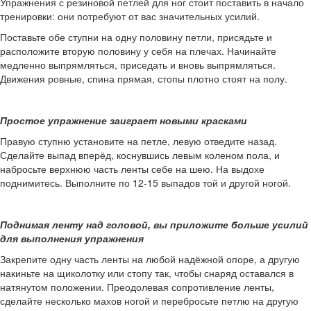
Упражнения с резиновой петлей для ног стоит поставить в начало
тренировки: они потребуют от вас значительных усилий.
Поставьте обе ступни на одну половину петли, присядьте и
расположите вторую половину у себя на плечах. Начинайте
медленно выпрямляться, приседать и вновь выпрямляться.
Движения ровные, спина прямая, стопы плотно стоят на полу.
Простое упражнение заиграет новыми красками
Правую ступню установите на петле, левую отведите назад.
Сделайте выпад вперёд, коснувшись левым коленом пола, и
набросьте верхнюю часть ленты себе на шею. На выдохе
поднимитесь. Выполните по 12-15 выпадов той и другой ногой.
Поднимая ленту над головой, вы приложите больше усилий
для выполнения упражнения
Закрепите одну часть ленты на любой надёжной опоре, а другую
накиньте на щиколотку или стопу так, чтобы снаряд оставался в
натянутом положении. Преодолевая сопротивление ленты,
сделайте несколько махов ногой и перебросьте петлю на другую