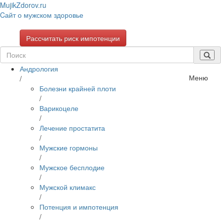
Mujik
Zdorov.ru
Cайт о мужском здоровье
Рассчитать риск импотенции
Андрология
Меню
/
Болезни крайней плоти
/
Варикоцеле
/
Лечение простатита
/
Мужские гормоны
/
Мужское бесплодие
/
Мужской климакс
/
Потенция и импотенция
/