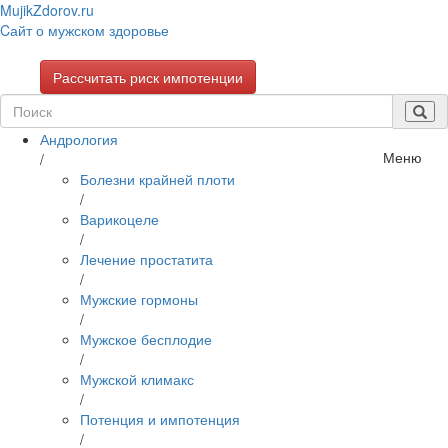
Mujik
Zdorov.ru
Cайт о мужском здоровье
Рассчитать риск импотенции
Андрология
Меню
/
Болезни крайней плоти
/
Варикоцеле
/
Лечение простатита
/
Мужские гормоны
/
Мужское бесплодие
/
Мужской климакс
/
Потенция и импотенция
/