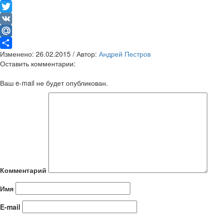
Facebook
Twitter
VK
Mail.Ru
Изменено: 26.02.2015 / Автор:
Андрей Пестров
Отправить
Оставить комментарии:
Ваш e-mail не будет опубликован.
Комментарий
Имя
E-mail