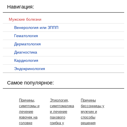
Навигация:
Мужские болезни
Венерология или ЗППП
Гематология
Дерматология
Диагностика
Кардиология
Эндокринология
Самое популярное:
Причины,
Этиология,
Причины
симптомы и
симптоматика
бессонницы у
лечение
и лечение
мужчин и
язвочек на
пахового
способы
головке
грибка у
решения