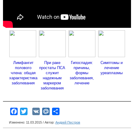
Лимфангит
При раке
Гипоспадия:
Симптомы и
полового
простаты ПСА
причины,
лечение
члена: общая
служит
формы
уреаплазмы
характеристика
надежным
заболевания,
заболевания
маркером
лечение
заболевания
Facebook
Twitter
VK
Mail.Ru
Отправить
Изменено: 11.03.2015 / Автор:
Андрей Пестров