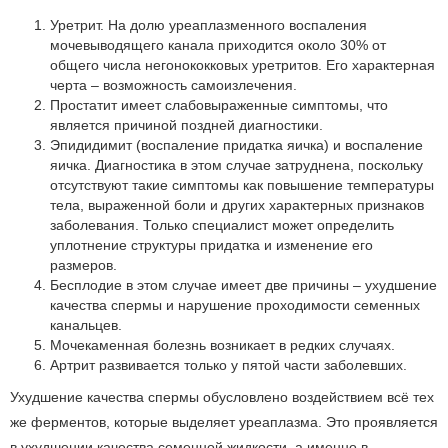
Уретрит. На долю уреаплазменного воспаления
мочевыводящего канала приходится около 30% от
общего числа негонококковых уретритов. Его характерная
черта – возможность самоизлечения.
Простатит имеет слабовыраженные симптомы, что
является причиной поздней диагностики.
Эпидидимит (воспаление придатка яичка) и воспаление
яичка. Диагностика в этом случае затруднена, поскольку
отсутствуют такие симптомы как повышение температуры
тела, выраженной боли и других характерных признаков
заболевания. Только специалист может определить
уплотнение структуры придатка и изменение его
размеров.
Бесплодие в этом случае имеет две причины – ухудшение
качества спермы и нарушение проходимости семенных
канальцев.
Мочекаменная болезнь возникает в редких случаях.
Артрит развивается только у пятой части заболевших.
Ухудшение качества спермы обусловлено воздействием всё тех
же ферментов, которые выделяет уреаплазма. Это проявляется
в ухудшении качества семенной жидкости, а именно в